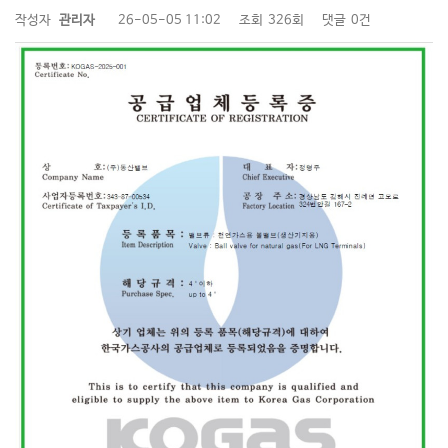
작성자
관리자
26-05-05 11:02
조회
326회
댓글
0건