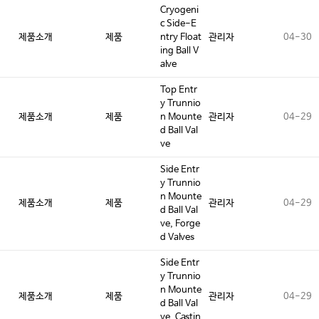
Cryogeni
c Side-E
제품소개
제품
ntry Float
관리자
04-30
ing Ball V
alve
Top Entr
y Trunnio
제품소개
제품
n Mounte
관리자
04-29
d Ball Val
ve
Side Entr
y Trunnio
n Mounte
제품소개
제품
관리자
04-29
d Ball Val
ve, Forge
d Valves
Side Entr
y Trunnio
n Mounte
제품소개
제품
관리자
04-29
d Ball Val
ve, Castin