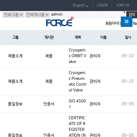
English
LOGIN
JOIN US
회원 아이디만 검색 가능
그룹
게시판
제목
이름
일시
Cryogeni
제품소개
제품
c ORBIT V
관리자
05-22
alve
Cryogeni
c Pneum
제품소개
제품
관리자
05-22
atic Contr
ol Valve
ISO 4500
품질정보
인증서
관리자
05-05
1
CERTIFIC
ATE OF R
EGISTER
품질정보
인증서
ATION (N
관리자
05-05