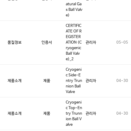
atural Ga
s Ball Valv
e)
CERTIFIC
ATE OF R
EGISTER
품질정보
인증서
ATION (C
관리자
05-05
ryogenic
Ball Valv
e)_2
Cryogeni
c Side-E
제품소개
제품
ntry Trun
관리자
04-30
nion Ball
Valve
Cryogeni
c Top-En
제품소개
제품
try Trunn
관리자
04-30
ion Ball V
alve